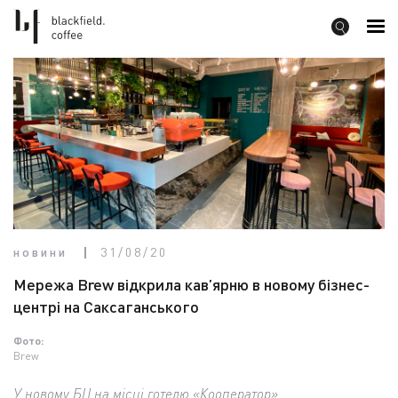
новини
31/08/20
Мережа Brew відкрила кав’ярню в новому бізнес-
центрі на Саксаганського
Фото:
Brew
У новому БЦ на місці готелю «Кооператор»