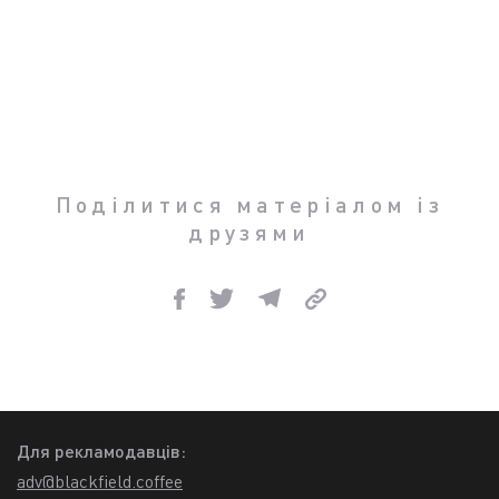
Поділитися матеріалом із
друзями
Для рекламодавців:
adv@blackfield.coffee