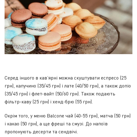
Серед іншого в кав’ярні можна скуштувати еспресо (25
грн), капучино (35/45 грн) і лате (40/50 грн), а також допіо
(35/45 грн) і флет-вайт (50/60 грн). Також подають
фільтр-каву (25 грн) і хенд-брю (55 грн).
Окрім того, у меню Balcone чай (40-55 грн), матча (50 грн)
і какао (50 грн), а ще фреші та смузі. До напоїв
пропонують десерти та сендвічі.