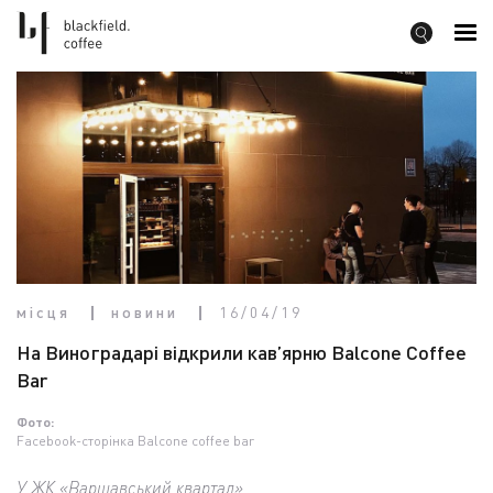
місця
новини
16/04/19
На Виноградарі відкрили кав’ярню Balcone Coffee
Bar
Фото:
Facebook-сторінка Balcone coffee bar
У ЖК «Варшавський квартал»