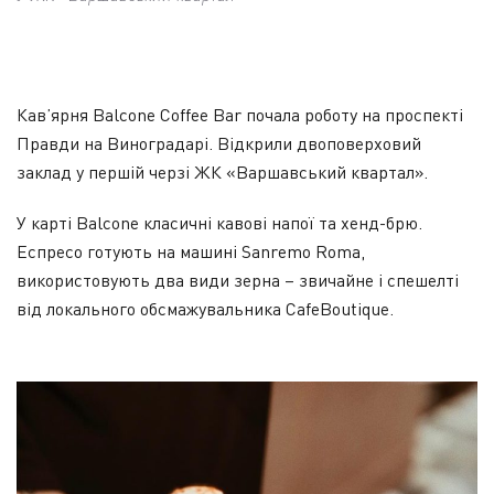
Кав’ярня Balcone Coffee Bar почала роботу на проспекті
Правди на Виноградарі. Відкрили двоповерховий
заклад у першій черзі ЖК «Варшавський квартал».
У карті Balcone класичні кавові напої та хенд-брю.
Еспресо готують на машині Sanremo Roma,
використовують два види зерна – звичайне і спешелті
від локального обсмажувальника CafeBoutique.