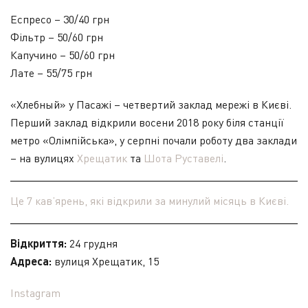
Еспресо – 30/40 грн
Фільтр – 50/60 грн
Капучино – 50/60 грн
Лате – 55/75 грн
«Хлебный» у Пасажі – четвертий заклад мережі в Києві.
Перший заклад відкрили восени 2018 року біля станції
метро «Олімпійська», у серпні почали роботу два заклади
– на вулицях
Хрещатик
та
Шота Руставелі
.
Це 7 кав’ярень, які відкрили за минулий місяць в Києві.
Відкриття:
24 грудня
Адреса:
вулиця Хрещатик, 15
Instagram