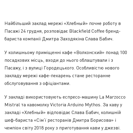
Найбільший заклад мережі «Хлебный» почне роботу в
Пасажі 24 грудня, розповідає Blackfield Coffee бренд-
бариста компанії Дмитра Заходякіна Слава Бабич.
У колишньому приміщенні кафе «Волконский» понад 100
посадкових місць, входи до нього облаштували і з
Пасажу, і з вулиці Городецького. Особливістю нового
закладу мережі кафе-пекарень стане ресторанне
обслуговування з офіціантами.
У закладі використовують еспресо-машину La Marzocco
Mistral та кавомолку Victoria Arduino Mythos. За каву у
закладі «Хлебный» відповідає Слава Бабич, колишній
шеф-бариста «Сім’ї ресторанів Дмитра Борисова» і
чемпіон світу 2018 року з приготування кави у джезві.