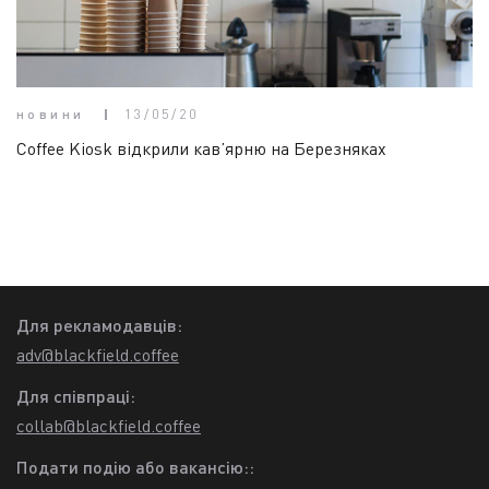
новини
13/05/20
Coffee Kiosk відкрили кав’ярню на Березняках
Для рекламодавців:
adv@blackfield.coffee
Для співпраці:
collab@blackfield.coffee
Подати подію або вакансію::