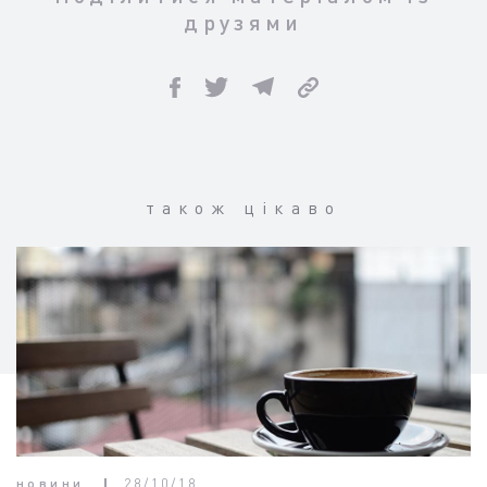
друзями
також цікаво
новини
28/10/18