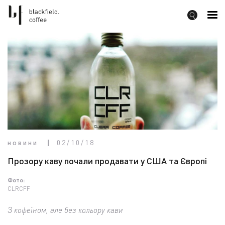
новини
02/10/18
Прозору каву почали продавати у США та Європі
Фото:
CLRCFF
З кофеїном, але без кольору кави