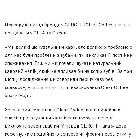
Прозору каву під брендом CLRCFF (Clear Coffee)
почали
продавати у США та Європі.
«Ми великі шанувальники кави, але великою проблемою
для нас були проблеми з зубами, які викликає її постійне
споживання. Тож ми ми почали шукати натуральний
кавовий напій, який не впливав би на колір зубів. За три
місяці дослідження ми створили першу каву без
кольору», –
розповідають
співзасновники Clear Coffee
брати Надь.
За словами керівників Clear Coffee, вони винайшли
спосіб приготування кави без кольору на основі
виключно зерен арабіки. У порції CLRCFF така ж доза
кофеїну, як у подвійного еспресо чи френч-пресу. Утім, у