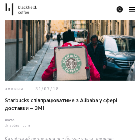
новини
31/07/18
Starbucks співпрацюватиме з Alibaba у сфері
доставки – ЗМІ
Фото:
Unsplash.com
Китайський ринок кави все більше уваги приділяє