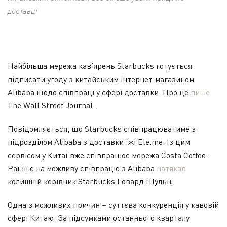
доставці
Найбільша мережа кав’ярень Starbucks готується
підписати угоду з китайським інтернет-магазином
Alibaba щодо співпраці у сфері доставки. Про це
пише
The Wall Street Journal.
Повідомляється, що Starbucks співпрацюватиме з
підрозділом Alibaba з доставки їжі Ele.me. Із цим
сервісом у Китаї вже співпрацює мережа Costa Coffee.
Раніше на можливу співпрацю з Alibaba
натякав
колишній керівник Starbucks Говард Шульц.
Одна з можливих причин – суттєва конкуренція у кавовій
сфері Китаю. За підсумками останнього кварталу