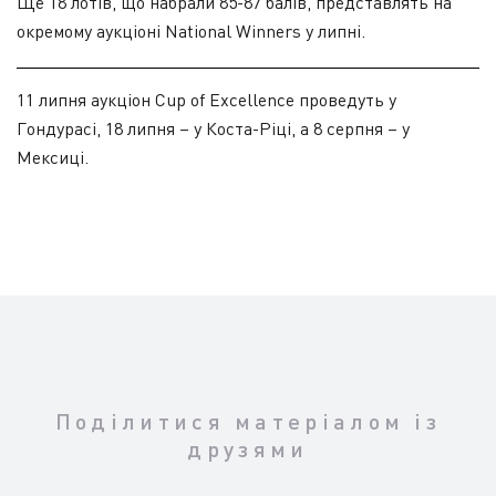
Ще 18 лотів, що набрали 85-87 балів, представлять на
окремому аукціоні National Winners у липні.
11 липня аукціон Cup of Excellence проведуть у
Гондурасі, 18 липня – у Коста-Ріці, а 8 серпня – у
Мексиці.
Поділитися матеріалом із
друзями