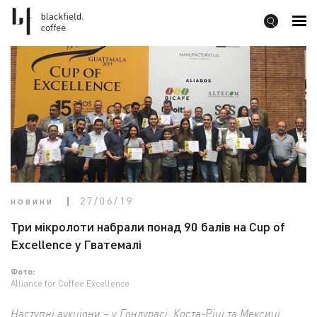
новини
27/06/19
Три мікролоти набрали понад 90 балів на Cup of
Excellence у Гватемалі
Фото:
Alliance for Coffee Excellence
Наступні аукціони – у Гондурасі, Коста-Ріці та Мексиці