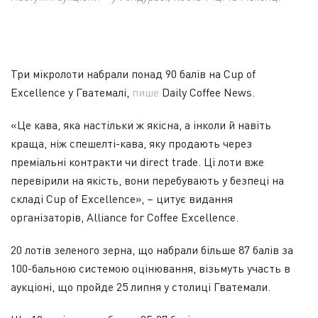
Три мікролоти набрали понад 90 балів на Cup of
Excellence у Гватемалі,
пише
Daily Coffee News.
«Це кава, яка настільки ж якісна, а інколи й навіть
краща, ніж спешелті-кава, яку продають через
преміальні контракти чи direct trade. Ці лоти вже
перевірили на якість, вони перебувають у безпеці на
складі Cup of Excellence», – цитує видання
організаторів, Alliance for Coffee Excellence.
20 лотів зеленого зерна, що набрали більше 87 балів за
100-бальною системою оцінювання, візьмуть участь в
аукціоні, що пройде 25 липня у столиці Гватемали.