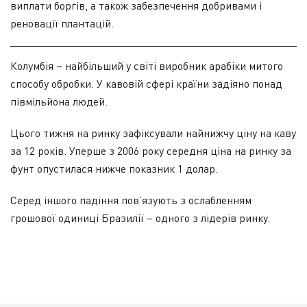
виплати боргів, а також забезпечення добривами і
реновації плантацій.
Колумбія – найбільший у світі виробник арабіки митого
способу обробки. У кавовій сфері країни задіяно понад
півмільйона людей.
Цього тижня на ринку зафіксували найнижчу ціну на каву
за 12 років. Уперше з 2006 року середня ціна на ринку за
фунт опустилася нижче показник 1 долар.
Серед іншого падіння пов’язують з ослабленням
грошової одиниці Бразилії – одного з лідерів ринку.