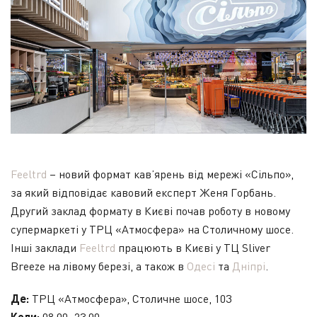
Feeltrd
– новий формат кав’ярень від мережі «Сільпо»,
за який відповідає кавовий експерт Женя Горбань.
Другий заклад формату в Києві почав роботу в новому
супермаркеті у ТРЦ «Атмосфера» на Столичному шосе.
Інші заклади
Feeltrd
працюють в Києві у ТЦ Sliver
Breeze на лівому березі, а також в
Одесі
та
Дніпрі
.
Де:
ТРЦ «Атмосфера», Столичне шосе, 103
Коли: