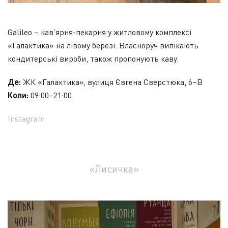
Galileo – кав’ярня-пекарня у житловому комплексі
«Галактика» на лівому березі. Власноруч випікають
кондитерські вироби, також пропонують каву.
Де:
ЖК «Галактика»
, вулиця Євгена Сверстюка, 6–В
Коли:
09:00–21:00
Instagram
«Лисичка»