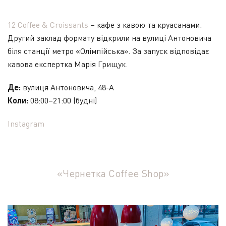
12 Coffee & Croissants
– кафе з кавою та круасанами.
Другий заклад формату відкрили на вулиці Антоновича
біля станції метро «Олімпійська». За запуск відповідає
кавова експертка Марія Грищук.
Де:
вулиця Антоновича, 48-А
Коли:
08:00–21:00 (будні)
Instagram
«Чернетка Coffee Shop»