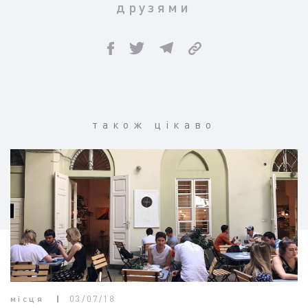
друзями
також цікаво
місця
03/07/18