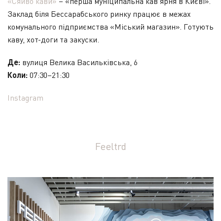
«Сяйво кави»
– «перша муніципальна кав’ярня в Києві».
Заклад біля Бессарабського ринку працює в межах
комунального підприємства «Міський магазин». Готують
каву, хот-доги та закуски.
Де:
вулиця Велика Васильківська, 6
Коли:
07:30–21:30
Instagram
Feeltrd