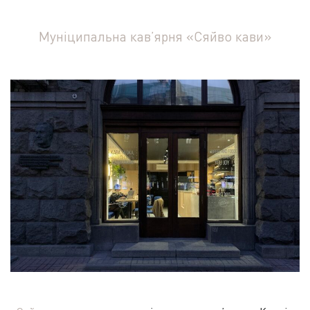
Муніципальна кав’ярня «Сяйво кави»