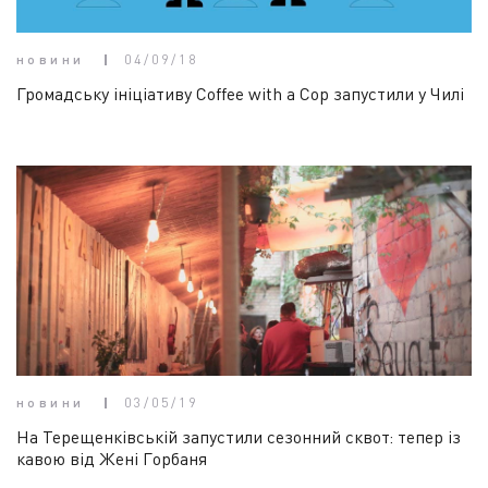
новини
04/09/18
Громадську ініціативу Coffee with a Cop запустили у Чилі
новини
03/05/19
На Терещенківській запустили сезонний сквот: тепер із
кавою від Жені Горбаня