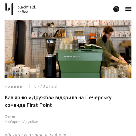
новини
07/02/22
Кав’ярню «Дружба» відкрила на Печерську
команда First Point
Фото:
Кав'ярня «Дружба»
«Дружня кав'ярня на районі»