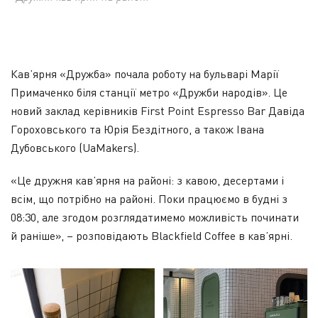
Кав’ярня «Дружба» почала роботу на бульварі Марії
Примаченко біля станції метро «Дружби народів». Це
новий заклад керівників First Point Espresso Bar Давіда
Гороховського та Юрія Бездітного, а також Івана
Дубовського (UaMakers).
«Це дружня кав’ярня на районі: з кавою, десертами і
всім, що потрібно на районі. Поки працюємо в будні з
08:30, але згодом розглядатимемо можливість починати
й раніше», – розповідають Blackfield Coffee в кав’ярні.