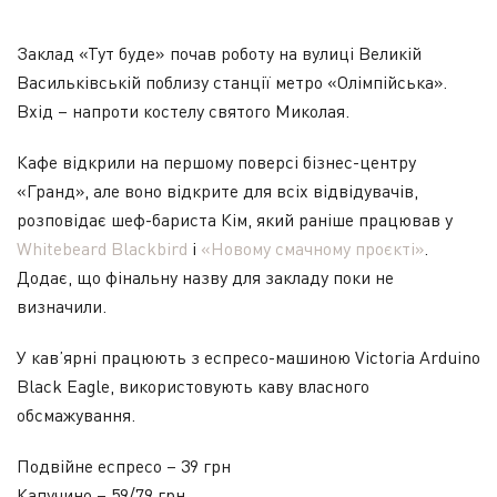
Заклад «Тут буде» почав роботу на вулиці Великій
Васильківській поблизу станції метро «Олімпійська».
Вхід – напроти костелу святого Миколая.
Кафе відкрили на першому поверсі бізнес-центру
«Гранд», але воно відкрите для всіх відвідувачів,
розповідає шеф-бариста Кім, який раніше працював у
Whitebeard Blackbird
і
«Новому смачному проєкті»
.
Додає, що фінальну назву для закладу поки не
визначили.
У кав’ярні працюють з еспресо-машиною Victoria Arduino
Black Eagle, використовують каву власного
обсмажування.
Подвійне еспресо – 39 грн
Капучино – 59/79 грн