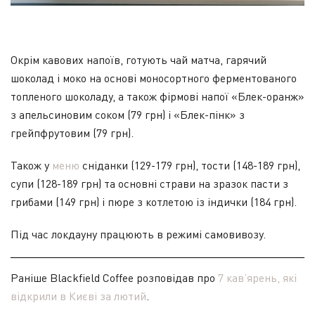
Окрім кавових напоїв, готують чай матча, гарячий
шоколад і моко на основі моносортного ферментованого
топленого шоколаду, а також фірмові напої «Блек-оранж»
з апельсиновим соком (79 грн) і «Блек-пінк» з
грейпфрутовим (79 грн).
Також у
меню
сніданки (129-179 грн), тости (148-189 грн),
супи (128-189 грн) та основні страви на зразок пасти з
грибами (149 грн) і пюре з котлетою із індички (184 грн).
Під час локдауну працюють в режимі самовивозу.
Раніше Blackfield Coffee розповідав про
7 кав’ярень, які
відкрили в Києві за лютий
.