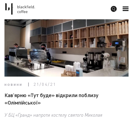
новини
21/04/21
Кав’ярню «Тут буде» відкрили поблизу
«Олімпійської»
У БЦ «Гранд» напроти костелу святого Миколая