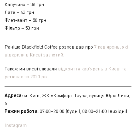
Капучино – 38 грн
Лате – 43 грн
Флет-вайт – 50 грн
Фільтр – 50 грн
Раніше Blackfield Coffee розповідав про
7 кав’ярень, які
відкрили в Києві за лютий
.
Також ми висвітлювали
відкриття кав’ярень в Києві та
регіонах за 2020 рік
.
Адреса:
м. Київ, ЖК «Комфорт Таун», вулиця Юрія Липи,
6
Режим роботи:
07:00–20:00 (будні), 08:00–21:00 (вихідні)
Instagram