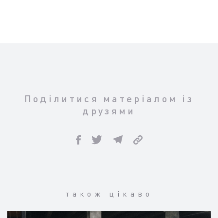
Поділитися матеріалом із
друзями
також цікаво