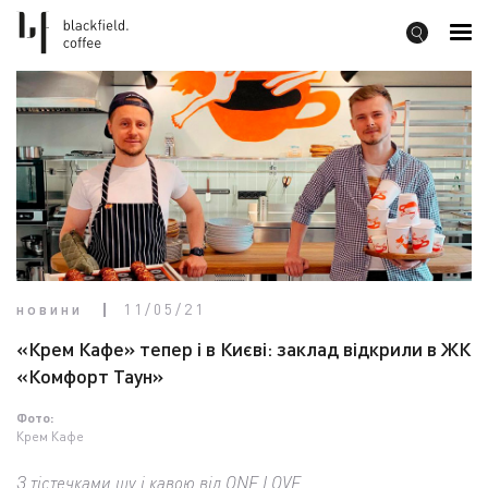
новини
11/05/21
«Крем Кафе» тепер і в Києві: заклад відкрили в ЖК
«Комфорт Таун»
Фото:
Крем Кафе
З тістечками шу і кавою від ONE LOVE