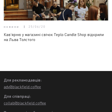
новини
25/06/20
Кав’ярню у магазині свічок Teplo Candle Shop відкрили
на Льва Толстого
Для рекламодавців:
adv@blackfield.coffee
Для співпраці:
collab@blackfield.coffee