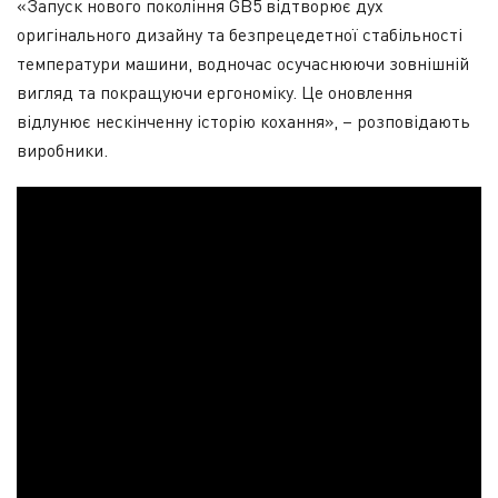
«Запуск нового покоління GB5 відтворює дух
оригінального дизайну та безпрецедетної стабільності
температури машини, водночас осучаснюючи зовнішній
вигляд та покращуючи ергономіку. Це оновлення
відлунює нескінченну історію кохання», – розповідають
виробники.