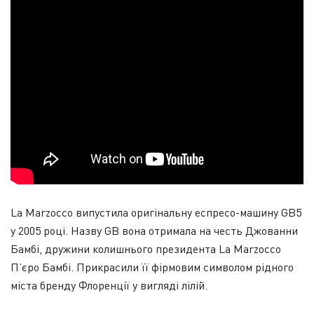
La Marzocco випустила оригінальну еспресо-машину GB5
у 2005 році. Назву GB вона отримала на честь Джованни
Бамбі, дружини колишнього президента La Marzocco
П’єро Бамбі. Прикрасили її фірмовим символом рідного
міста бренду Флоренції у вигляді лілій.