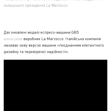
колишнього президента La Marzocco
Дві оновлені моделі еспресо-машини GB5
анонсував
виробник La Marzocco. Італійська компанія
називає нову версію машини «поєднанням елегантного
дизайну та перевіреної надійності».