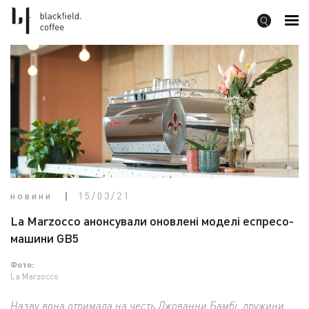
новини
15/03/21
La Marzocco анонсували оновлені моделі еспресо-
машини GB5
Фото:
La Marzocco
Назву вона отримала на честь Джованни Бамбі, дружини