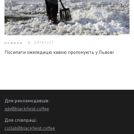
новини
29/01/21
Посипати ожеледицю кавою пропонують у Львові
Для рекламодавців:
adv@blackfield.coffee
Для співпраці:
collab@blackfield.coffee