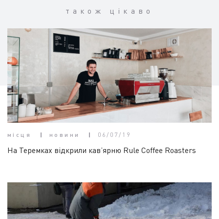
також цікаво
місця
новини
06/07/19
На Теремках відкрили кав’ярню Rule Coffee Roasters