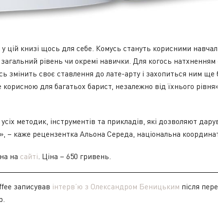
у цій книзі щось для себе. Комусь стануть корисними навчаль
загальний рівень чи окремі навички. Для когось натхненням с
сь змінить своє ставлення до лате-арту і захопиться ним ще
е корисною для багатьох барист, незалежно від їхнього рівня»
 усіх методик, інструментів та прикладів, які дозволяют дар
», – каже рецензентка Альона Середа, національна координа
на на
сайті
. Ціна – 650 гривень.
offee записував
інтерв’ю з Олександром Беницьким
після пере
p.