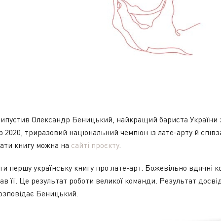
випустив Олександр Беницький, найкращий бариста України з
p 2020, триразовий національний чемпіон із лате-арту й спі
бати книгу можна на
сайті проєкту
.
и першу українську книгу про лате-арт. Божевільно вдячні к
в її. Це результат роботи великої команди. Результат досвіду
розповідає Беницький.