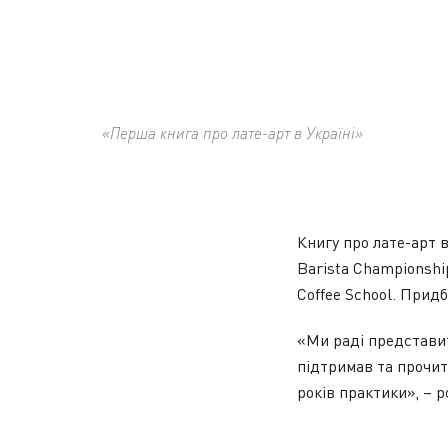
«Перша книга про лате-арт в Україні»
Книгу про лате-арт 
Barista Championshi
Coffee School. Прид
«Ми раді представит
підтримав та прочита
років практики», – 