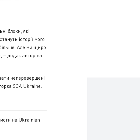
ні блоки, які
тануть історії мого
 більше. Але ми щиро
, – додає автор на
увати неперевершені
торка SCA Ukraine.
моги на Ukrainian