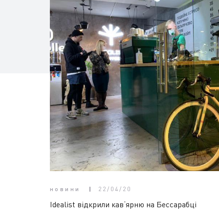
новини
22/04/20
Idealist відкрили кав‘ярню на Бессарабці