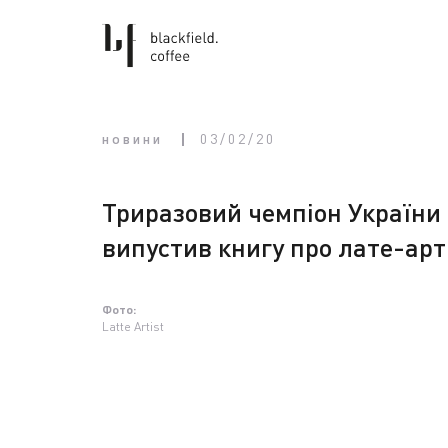
новини
03/02/20
Триразовий чемпіон України
випустив книгу про лате-арт
Фото:
Latte Artist