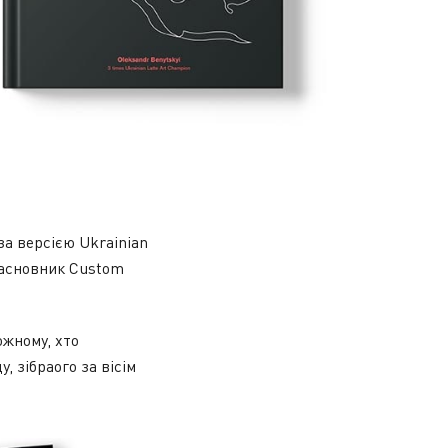
а версією Ukrainian
взасновник Custom
ожному, хто
, зібраого за вісім