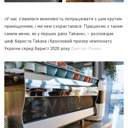
«У нас з’явилася можливість попрацювати з цим крутим
приміщенням, і ми нею скористалися. Працюємо з таким
самим меню, як у перших двох Takava», – розповідає
шеф-бариста Takava і бронзовий призер чемпіонату
України серед барист 2020 року
Дмитро Леник
.