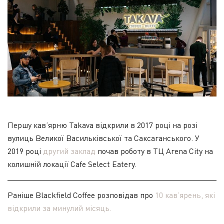
Першу кав’ярню Takava відкрили в 2017 році на розі
вулиць Великої Васильківської та Саксаганського. У
2019 році
другий заклад
почав роботу в ТЦ Arena City на
колишній локації Cafe Select Eatery.
Раніше Blackfield Coffee розповідав про
10 кав’ярень, які
відкрили за минулий місяць.