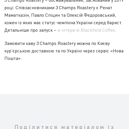
3 Champs Roastery – обсмажувальник, заснований у 2019
році. Співзасновниками 3 Champs Roastery є Ренат
Маматказін, Павло Спіцин та Олексій Федоровський,
кожен із яких має статус чемпіона України серед барист.
Детальніше про запуск –
в інтерв’ю Blackfield Coffee
.
Замовити каву 3 Champs Roastery можна по Києву
кур’єрською доставкою та по Україні через сервіс «Нова
Пошта».
Поділитися матеріалом із