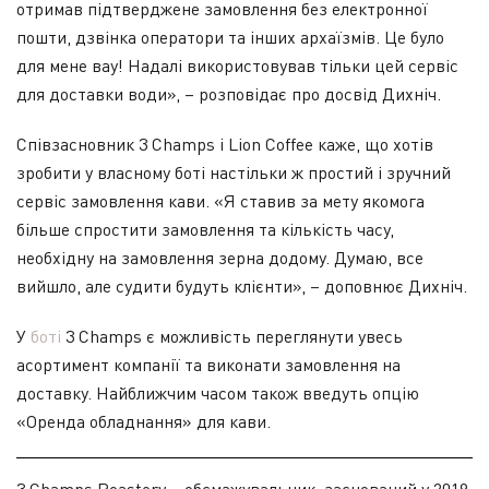
отримав підтверджене замовлення без електронної
пошти, дзвінка оператори та інших архаїзмів. Це було
для мене вау! Надалі використовував тільки цей сервіс
для доставки води», – розповідає про досвід Дихніч.
Співзасновник 3 Champs і Lion Coffee каже, що хотів
зробити у власному боті настільки ж простий і зручний
сервіс замовлення кави. «Я ставив за мету якомога
більше спростити замовлення та кількість часу,
необхідну на замовлення зерна додому. Думаю, все
вийшло, але судити будуть клієнти», – доповнює Дихніч.
У
боті
3 Champs є можливість переглянути увесь
асортимент компанії та виконати замовлення на
доставку. Найближчим часом також введуть опцію
«Оренда обладнання» для кави.