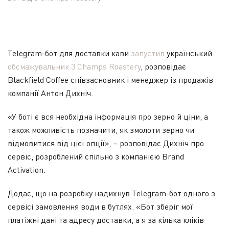
Telegram-бот для доставки кави
запустив
український
обсмажувальник 3 Champs Roastery
, розповідає
Blackfield Coffee співзасновник і менеджер із продажів
компанії Антон Дихніч.
«У боті є вся необхідна інформація про зерно й ціни, а
також можливість позначити, як змолоти зерно чи
відмовитися від цієї опції», – розповідає Дихніч про
сервіс, розроблений спільно з компанією Brand
Activation.
Додає, що на розробку надихнув Telegram-бот одного з
сервісі замовлення води в бутлях. «Бот зберіг мої
платіжні дані та адресу доставки, а я за кілька кліків