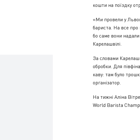
кошти на поїздку от
«Ми провели у Львов
бариста. На все про 
бо саме вони надали
Карелашвілі.
За словами Карелашв
обробки. Для півфіна
каву: там було трош
організатор.
На тижні Аліна Вітр
World Barista Champ