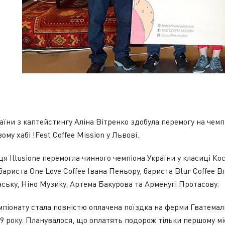
аїни з каптейстингу Аліна Вітренко здобула перемогу на чемпі
ому хабі !Fest Coffee Mission у Львові.
ця Illusione перемогла чинного чемпіона України у класиці Ко
ариста One Love Coffee Івана Пеньору, бариста Blur Coffee 
нську, Ніно Музику, Артема Бакурова та Арменугі Протасову.
піонату стала повністю оплачена поїздка на ферми Гватемал
019 року. Планувалося, що оплатять подорож тільки першому м