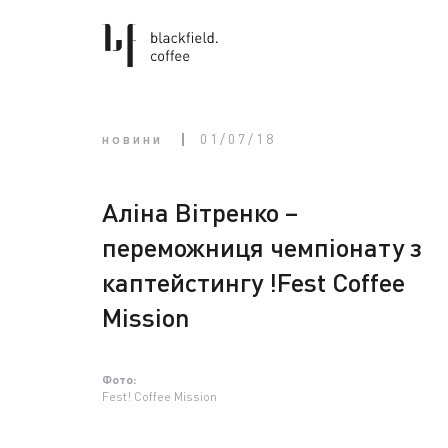
новини
01/07/18
Аліна Вітренко –
переможниця чемпіонату з
каптейстингу !Fest Coffee
Mission
Фото:
Fest! Coffee Mission