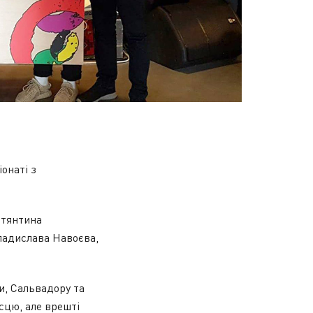
онаті з
стянтина
Владислава Навоєва,
и, Сальвадору та
ісцю, але врешті