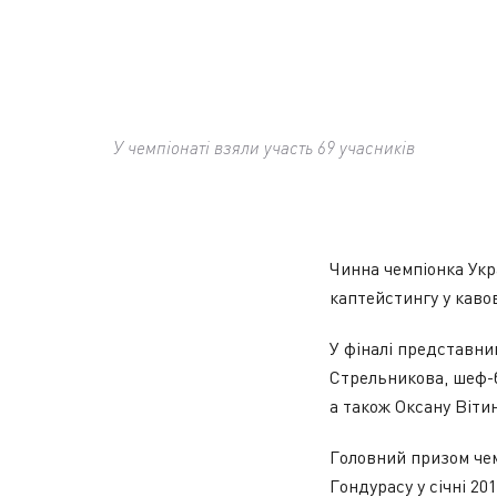
У чемпіонаті взяли участь 69 учасників
Чинна чемпіонка Укр
каптейстингу у кавов
У фіналі представни
Стрельникова, шеф-б
а також Оксану Віти
Головний призом чем
Гондурасу у січні 2