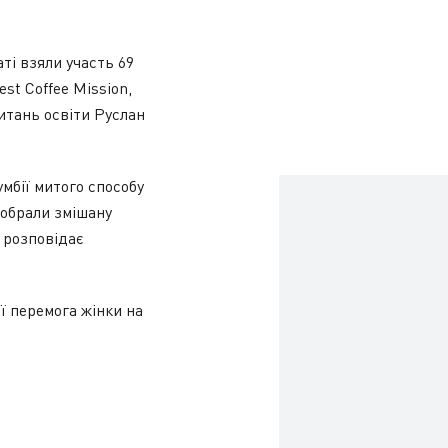
ті взяли участь 69
st Coffee Mission,
итань освіти Руслан
мбії митого способу
 обрали змішану
– розповідає
ії перемога жінки на