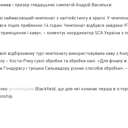
римав і призер глядацьких симпатій Андрій Васильєв.
і наймасовіший чемпіонат з каптейстингу в країні. У чемпіона
все пішло приблизно 14 годин. Чемпіонат відбувся завдяки !Fe
 приміщення і каву», – коментує координатор SCA Україна з п
ілі відбірковому турі чемпіонату використовували каву з Колу
лу – Коста-Рику сухої обробки та обробки хані. «Для фіналу ж
ки Гондурасу і трошки Сальвадору різних способів обробки», 
енко
розповідала
Blackfield, що для неї означає перша в істор
inship.