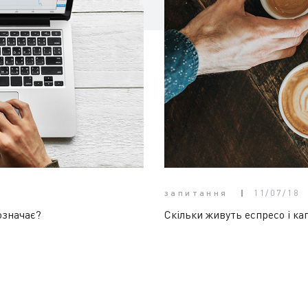
запитання
11/07/18
означає?
Скільки живуть еспресо і ка