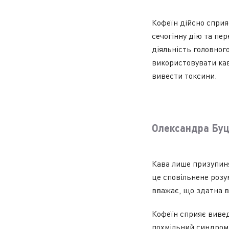
Кофеїн дійсно сприя
сечогінну дію та пе
діяльність головног
використовувати кав
вивести токсини.
Олександра Буц
Кава лише призупиня
це сповільнене розу
вважає, що здатна в
Кофеїн сприяє вивед
похмільний синдром 