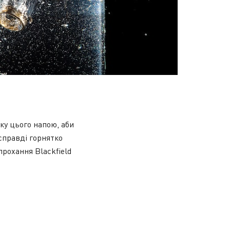
ку цього напою, аби
справді горнятко
рохання Blackfield