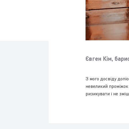
Євген Кім, бари
З мого досвіду допіо
невеликий проміжок 
ризикувати і не змі