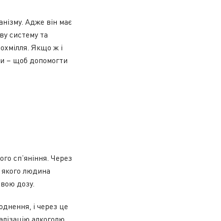
нізму. Адже він має
ву систему та
охмілля. Якщо ж і
ди – щоб допомогти
ого сп’яніння. Через
а якого людина
вою дозу.
днення, і через це
алізацію алкоголю,