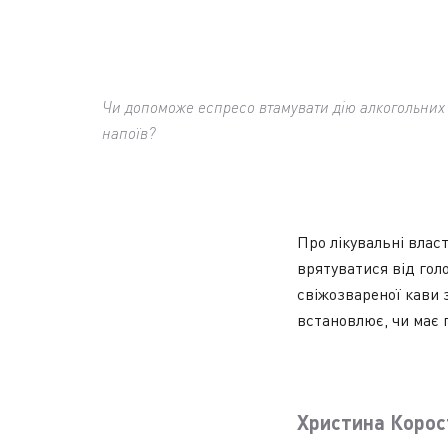
Чи допоможе еспресо втамувати дію алкогольних
напоїв?
Про лікувальні влас
врятуватися від гол
свіжозвареної кави 
встановлює, чи має 
Христина Корос