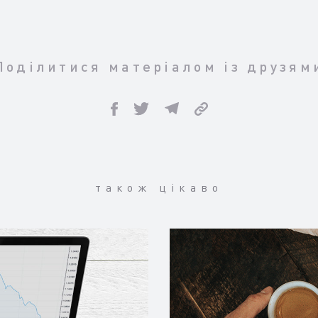
Поділитися матеріалом із друзям
також цікаво