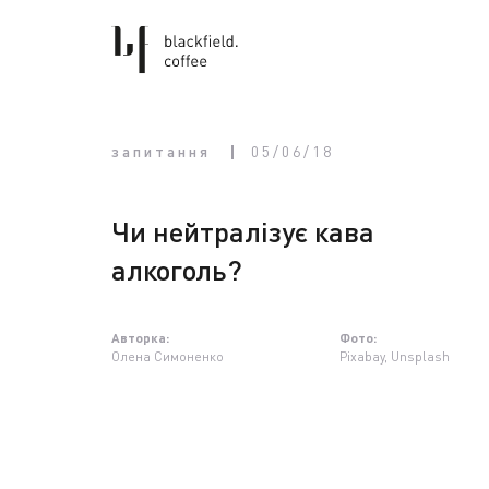
запитання
05/06/18
Чи нейтралізує кава
алкоголь?
Авторка:
Фото:
Олена Симоненко
Pixabay, Unsplash