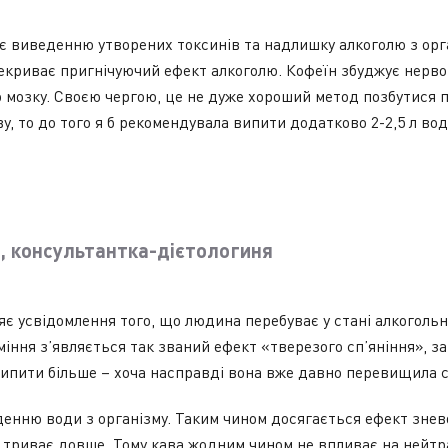
є виведенню утворених токсинів та надлишку алкоголю з орга
рекриває пригнічуючий ефект алкоголю. Кофеїн збуджує нерво
о мозку. Своєю чергою, це не дуже хороший метод позбутися п
у, то до того я б рекомендувала випити додатково 2-2,5 л во
, консультантка-дієтологиня
є усвідомлення того, що людина перебуває у стані алкогольн
міння з’являється так званий ефект «тверезого сп’яніння», з
ипити більше – хоча насправді вона вже давно перевищила с
енню води з організму. Таким чином досягається ефект знево
триває довше. Тому кава жодним чином не впливає на нейтр