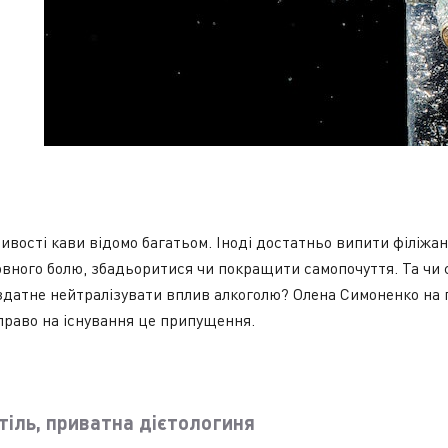
тивості кави відомо багатьом. Іноді достатньо випити філіжан
овного болю, збадьоритися чи покращити самопочуття. Та чи 
здатне нейтралізувати вплив алкоголю? Олена Симоненко на п
право на існування це припущення.
тіль, приватна дієтологиня