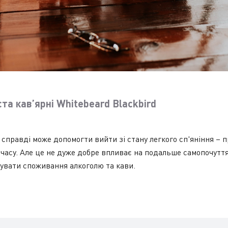
ста кав’ярні Whitebeard Blackbird
 справді може допомогти вийти зі стану легкого сп'яніння – 
часу. Але це не дуже добре впливає на подальше самопочуття
шувати споживання алкоголю та кави.