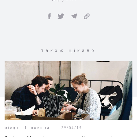
також цікаво
місця
новини
29/04/19