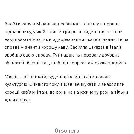
Знайти каву в Мілані не проблема. Навіть у піцерії в
підвальчику, у якій є лише три різновиди піци, а столи
накривають жовтими одноразовими скатертинами. Інша
справа – знайти хорошу каву. Засилля Lavazza в Італії
зробило свою справу. Тут надають перевагу дочорна
обсмаженій каві: так, щоб від еспресо аж скули зводило.
Мілан – не те місто, куди варто їхати за кавовою
культурою. З іншого боку, цікавіше шукати й знаходити
хороші кав’ярні там, де вони не на кожному розі, а тільки
«для своїх».
Orsonero