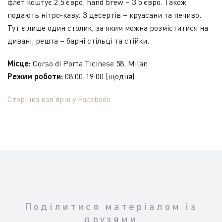
флет коштує 2,5 євро, hand brew – 3,5 євро. Також
подають нітро-каву. З десертів – круасани та печиво.
Тут є лише один столик, за яким можна розміститися на
дивані, решта – барні стільці та стійки.
Місце:
Corso di Porta Ticinese 58, Milan.
Режим роботи:
08:00-19:00 (щодня).
Сторінка кав'ярні у Facebook
Поділитися матеріалом із
друзями