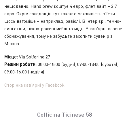
нещодавно. Hand brew коштує 4 євро, флет вайт – 2,7
євро. Окрім солодощів тут також є можливість з’їсти
щось вагоміше – наприклад, равіолі. В інтер’єрі: темно-
сині стіни, ніжно-рожеві меблі та мідь. У кав’ярні власне
обсмажування, тому не забудьте захопити сувенір з
Мілана.
Місце:
Via Solferino 27
Режим роботи:
08:00-18:00 (будні), 09:00-18:00 (субота),
09:00-16:00 (неділя)
Сторінка кав'ярні у Facebook
Cofficina Ticinese 58