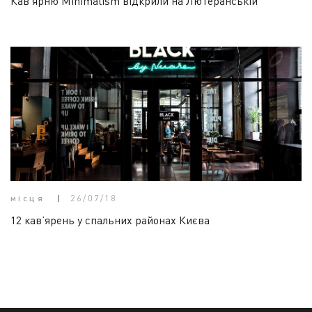
Кав’ярню Minimalism відкрили на Лютеранській
місця
26/07/18
12 кав’ярень у спальних районах Києва