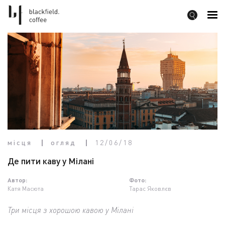
місця
огляд
12/06/18
Де пити каву у Мілані
Автор:
Фото:
Катя Масюта
Тарас Яковлєв
Три місця з хорошою кавою у Мілані