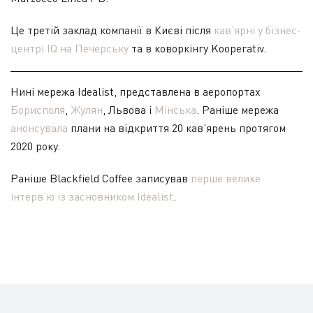
Це третій заклад компанії в Києві після
кав’ярні у бізнес-
центрі IQ на Печерську
та в коворкінгу Kooperativ.
Нині мережа Idealist, представлена в аеропортах
Борисполя
,
Жулян
, Львова і
Мінська
. Раніше мережа
анонсувала
плани на відкриття 20 кав’ярень протягом
2020 року.
Раніше Blackfield Coffee записував
перше велике
інтерв’ю із засновником Idealist
.