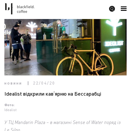
новини
22/04/20
Idealist відкрили кав‘ярню на Бессарабці
Фото:
Idealist
У ТЦ Mandarin Plaza – в магазині Sense of Water поряд із
Le Silpo