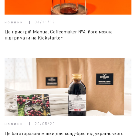
новини
04/11/19
Це пристрій Manual Coffeemaker №4, його можна
підтримати на Kickstarter
новини
20/05/20
Це багаторазові мішки для колд-брю від українського