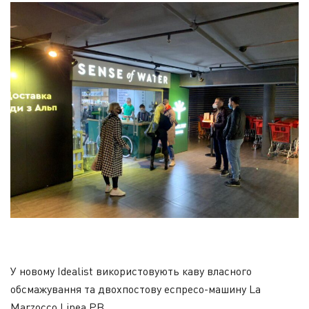
У новому Idealist використовують каву власного
обсмажування та двохпостову еспресо-машину La
Marzocco Linea PB.