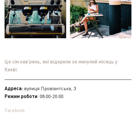
Це сім кав’рень, які відкрили за минулий місяць у
Києві.
Адреса:
вулиця Провіантська, 3
Режим роботи
: 08:00-20:00
Facebook