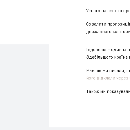
Усього на освітні п
Схвалити пропозицію
державного кошторис
Індонезія – один із 
Здебільшого країна в
Раніше ми писали, 
його відклали через
Також ми показувал