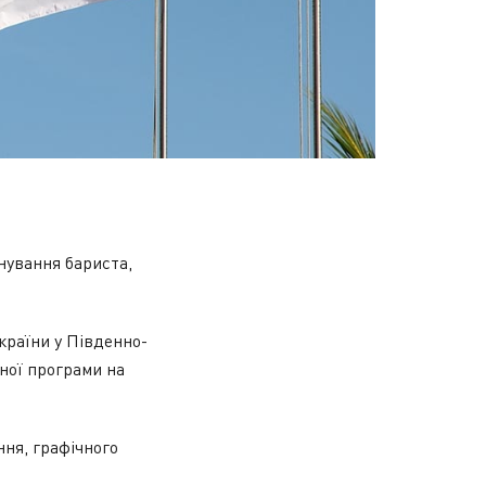
енування бариста,
країни у Південно-
ної програми на
ння, графічного