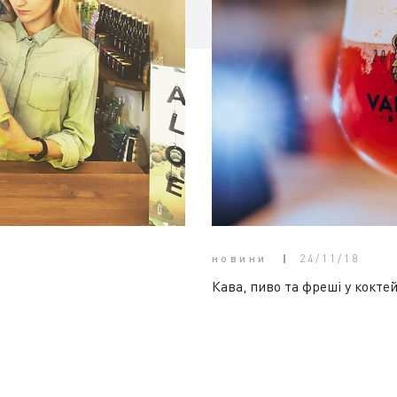
новини
24/11/18
Кава, пиво та фреші у коктейл