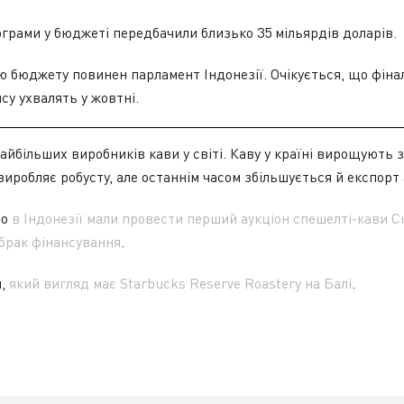
рограми у бюджеті передбачили близько 35 мільярдів доларів.
 бюджету повинен парламент Індонезії. Очікується, що фіна
у ухвалять у жовтні.
найбільших виробників кави у світі. Каву у країні вирощують з 
иробляє робусту, але останнім часом збільшується й експорт 
що
в Індонезії мали провести перший аукціон спешелті-кави Cu
 брак фінансування
.
и,
який вигляд має Starbucks Reserve Roastery на Балі
.