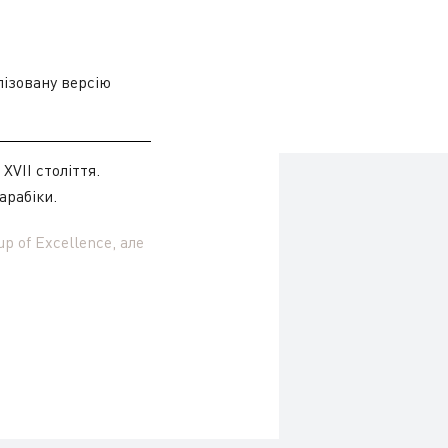
лізовану версію
XVII століття.
арабіки.
p of Excellence, але