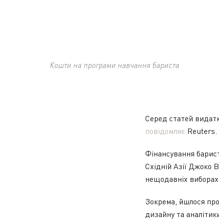
Кошти на програми навчання бариста
Серед статей видатк
повідомляє
Reuters.
Фінансування барист
Східній Азії Джоко 
нещодавніх виборах 
Зокрема, йшлося про
дизайну та аналітик