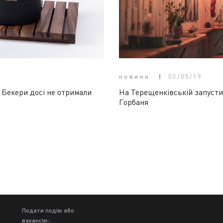
новини
03/05/19
. Бекери досі не отримали
На Терещенківській запустил
Горбаня
Подати подію або
вакансію::