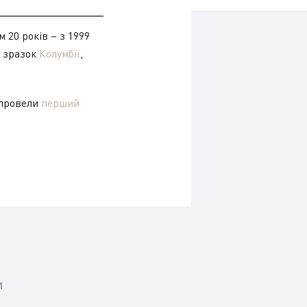
 20 років – з 1999
а зразок
Колумбії
,
 провели
перший
и