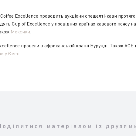
 Coffee Excellence проводить аукціони спешелті-кави протягом
дять Cup of Excellence у провідних країнах кавового поясу н
також
Мексики
.
cellence провели в африканській країні Бурунді. Також ACE
ви у Ємені
.
Поділитися матеріалом із друзям