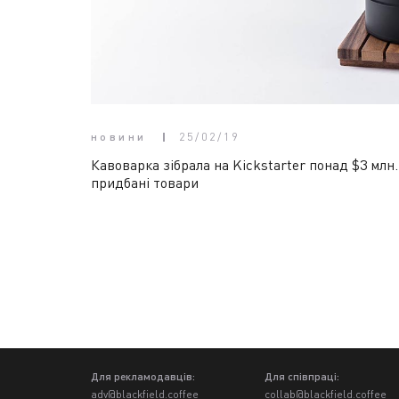
новини
25/02/19
Кавоварка зібрала на Kickstarter понад $3 млн
придбані товари
Для рекламодавців:
Для співпраці:
adv@blackfield.coffee
collab@blackfield.coffee