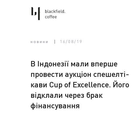
новини
16/08/19
В Індонезії мали вперше
провести аукціон спешелті-
кави Cup of Excellence. Його
відклали через брак
фінансування