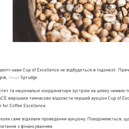
елті-кави Cup of Excellence не відбудеться в Індонезії. Прич
рів,
пише
Sprudge.
ітет та національні координатори зустріли на шляху чимало 
ACE вирішили тимчасово відкласти перший аукціон Cup of Exc
 for Coffee Excellence.
а коли саме відклали проведення аукціону. Повідомляється, щ
 питання з фінансуванням.