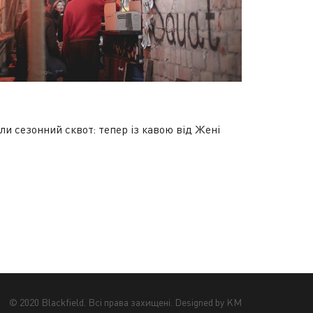
и сезонний сквот: тепер із кавою від Жені
© 2020 Blackfield. Всі права захищені. Designed by KM