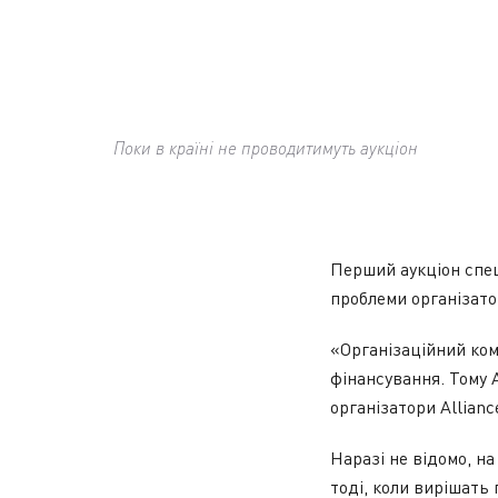
Поки в країні не проводитимуть аукціон
Перший аукціон спеш
проблеми організато
«Організаційний ком
фінансування. Тому 
організатори Alliance
Наразі не відомо, н
тоді, коли вирішать