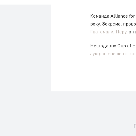
Команда Alliance for
року. Зокрема, прово
Гватемали
,
Перу
, а 
Нещодавно Cup of Ex
аукціон спешелті-ка