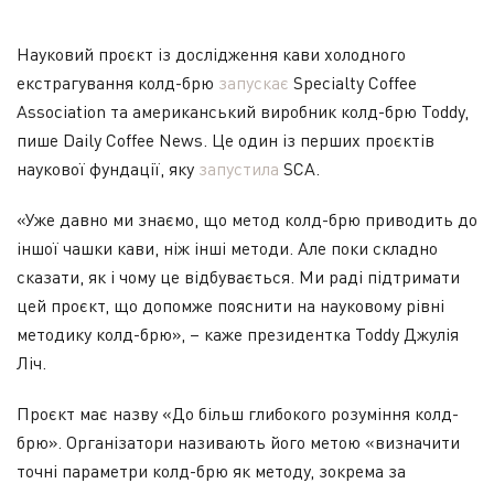
Науковий проєкт із дослідження кави холодного
екстрагування колд-брю
запускає
Specialty Coffee
Association та американський виробник колд-брю Toddy,
пише Daily Coffee News. Це один із перших проєктів
наукової фундації, яку
запустила
SCA.
«Уже давно ми знаємо, що метод колд-брю приводить до
іншої чашки кави, ніж інші методи. Але поки складно
сказати, як і чому це відбувається. Ми раді підтримати
цей проєкт, що допомже пояснити на науковому рівні
методику колд-брю», – каже президентка Toddy Джулія
Ліч.
Проєкт має назву «До більш глибокого розуміння колд-
брю». Організатори називають його метою «визначити
точні параметри колд-брю як методу, зокрема за