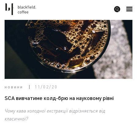
новини
11/02/20
SCA вивчатиме колд-брю на науковому рівні
Чому кава холодної екстракції відрізняється від
класичної?