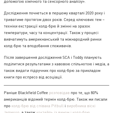
допомогою хімічного та сенсорного аналізу».
Дослідження почнеться в першому кварталі 2020 року і
триватиме протягом двох років. Серед ключових тем –
техніки екстракції колд-брю й змінні на зразок
температури, часу та концентрації. Також у процесі
вивчатимуть америкнанський та міжнародний ринки
колд-брю та вподобання споживачів.
Після завершення дослідження SCA і Toddy планують
поділитися результатами з кавовою спільнотою і медіа, а
також видати підручник про колд-брю за прикладом
книги про еспресо від асоціації.
Раніше Blackfield Coffee
розповідав
про те, що 80%
американців відомий термін колд-брю. Також ми писали
про
колд-брю від співака Pitbull
і
виробника віскі
Jameson
, а також
коктейль із вином і колд-брю
.