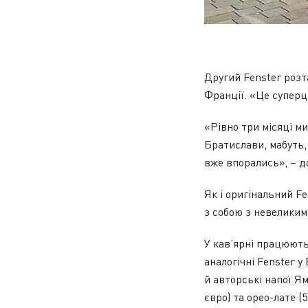
Другий Fenster розт
Франції. «Це суперц
«Рівно три місяці ми
Братислави, мабуть, 
вже впорались», – д
Як і оригінальний Fe
з собою з невелики
У кав’ярні працюют
аналогічні Fenster у 
й авторські напої Ям
євро) та орео-лате (5