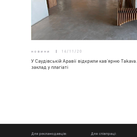
новини
16/11/20
У Саудівській Аравії відкрили кав’ярню Takava
заклад у плагіаті
Для рекламодавців:
Для співпраці: