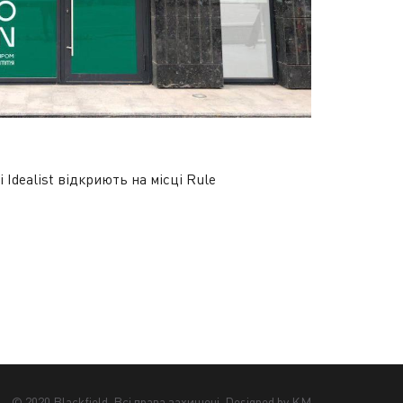
Idealist відкриють на місці Rule
© 2020 Blackfield. Всі права захищені. Designed by KM