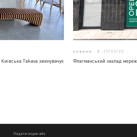
новини
29/02/20
. Київська Takava звинувачує
Флагманський заклад мережі 
Подати подію або