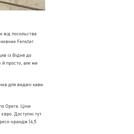
к від посольства
новник Fenster.
див із Відня до
 й просто, але ми
очка для видачі кави
o Opera. Ціни
4 євро. Доступні тут
пресо-орандж (4,5