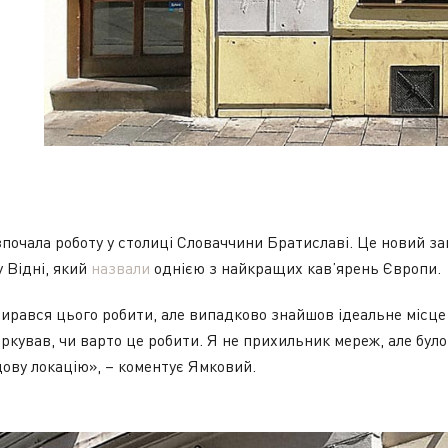
зпочала роботу у столиці Словаччини Братиславі. Це новий з
у Відні, який
назвали
однією з найкращих кав’ярень Європи.
бирався цього робити, але випадково знайшов ідеальне місце 
іркував, чи варто це робити. Я не прихильник мереж, але було
дову локацію», – коментує Ямковий.