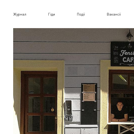
Журнал
Гіди
Події
Вакансії
в