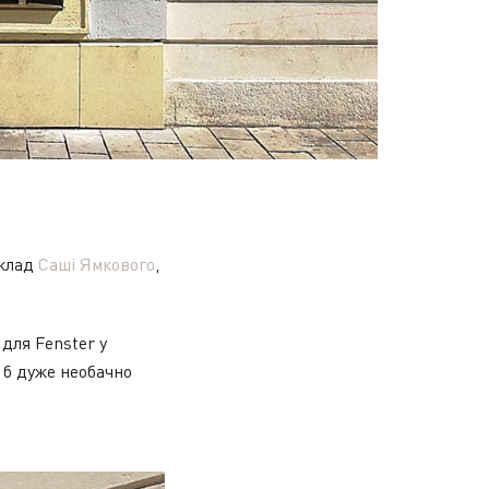
аклад
Саші Ямкового
,
для Fenster у
 б дуже необачно