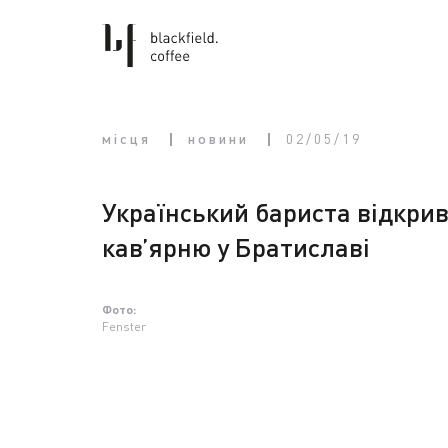
місця
новини
02/05/19
Український бариста відкри
кав’ярню у Братиславі
Фото:
Fenster