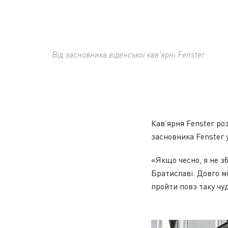
Від засновника віденської кав'ярні Fenster
Кав’ярня Fenster ро
засновника Fenster 
«Якщо чесно, я не з
Братиславі. Довго м
пройти повз таку чу