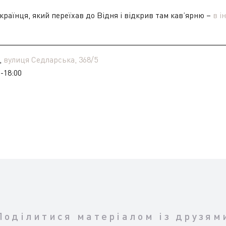
країнця, який переїхав до Відня і відкрив там кав’ярню –
в і
,
вулиця Седларська, 368/5
-18:00
Поділитися матеріалом із друзям