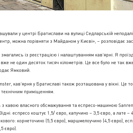
ашували у центрі Братислави на вулиці Седларській неподалі
ентр, можна порівняти з Майданом у Києві», – розповідає зас
 змагались із реєстрацією і налаштуванням кав’ярні. Я проїз
вже не один десяток тисяч кілометрів. Це все було не так вже
одає Ямковий.
nster, кав’ярня у Братиславі також розташована у вікні. Це т
м технічним приміщенням.
ь з кавою власного обсмажування та еспресо-машиною Sanrem
Відні: еспресо коштує 1,5/ євро, капучино – 3,5 євро, а лате – 
кового: корнеточино (5,5 євро), маршмелоучино (4,5 євро), ес
,5 євро).