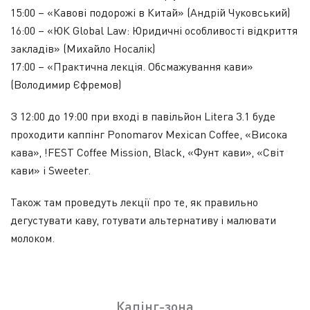
15:00 –
«Кавові подорожі в Китай» (Андрій Чуковський)
16:00 –
«ЮК Global Law: Юридичні особливості відкриття
закладів» (Михайло Носалік)
17:00 – «Практична лекція. Обсмажування кави»
(Володимир Єфремов)
З 12:00 до 19:00 при вході в павільйон Litera 3.1 буде
проходити каппінг Ponomarov Mexican Coffee, «Висока
кава», !FEST Coffee Mission, Black, «Фунт кави», «Світ
кави» і Sweeter.
Також там проведуть лекції про те, як правильно
дегустувати каву, готувати альтернативу і малювати
молоком.
Капінг-зона