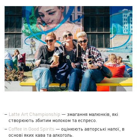
Latte Art Championship
— змагання малюнків, які
створюють збитим молоком та еспресо.
Coffee in Good Spirits
— оцінюють авторські напої, в
основі яких кава та алкоголь.