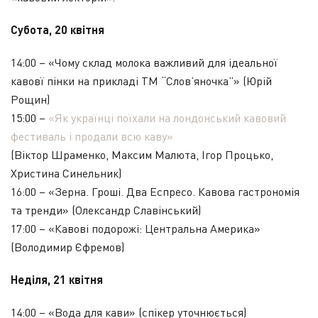
Субота, 20 квітня
14:00 –
«Чому склад молока важливий для ідеальної
кавовї пінки на прикладі ТМ “Слов’яночка”» (Юрій
Рощин)
15:00 –
«Як українці поїхали на лондонський кавовий
фестиваль і продали всю каву»
(Віктор Шраменко, Максим Малюта, Ігор Процько,
Христина Синельник)
16:00 – «Зерна. Гроші. Два Еспресо. Кавова гастрономія
та тренди» (Олександр Славінський)
17:00 – «Кавові подорожі: Центральна Америка»
(Володимир Єфремов)
Неділя, 21 квітня
14:00 –
«Вода для кави» (спікер уточнюється)