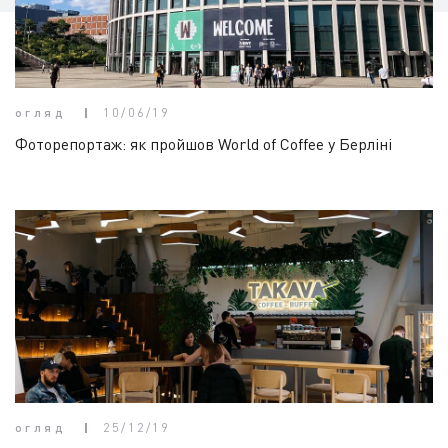
огляд
10/06/19
Фоторепортаж: як пройшов World of Coffee у Берліні
огляд
25/12/19