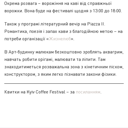
Окрема розвага – ворожіння на каві від справжньої
ворожки. Вона буде на фестивалі щодня з 13:00 до 18:00.
Також у програмі літературний вечір на Piazza II.
Романтика, поезія і запах кави з благодійною метою – на
потреби організації «
Жизнелюб
».
В Арт-будинку малюкам безкоштовно зроблять аквагрим,
навчать робити орігамі, малювати та ліпити. Там
знаходитиметься розважальна зона з кінетичним піском,
конструктором, з яким легко пізнавати закони фізики.
Квитки на Kyiv Coffee Festival – за
посиланням
.