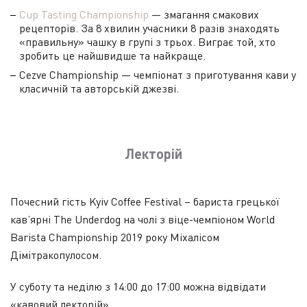
Cup Tasting Championship
— змагання смакових
рецепторів. За 8 хвилин учасники 8 разів знаходять
«правильну» чашку в групі з трьох. Виграє той, хто
зробить це найшвидше та найкраще.
Cezve Championship — чемпіонат з приготування кави у
класичній та авторській джезві.
Лекторій
Почесний гість Kyiv Coffee Festival – бариста грецької
кав’ярні The Underdog на чолі з віце-чемпіоном World
Barista Championship 2019 року Міхалісом
Дімітракопулосом.
У суботу та неділю з 14:00 до 17:00 можна відвідати
«кавовий лекторій».