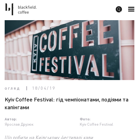
огляд
18/04/19
Kyiv Coffee Festival: гід чемпіонатами, подіями та
капінгами
Автор:
Фото:
Ярослав Друзюк
Kyiv Coffee Festival
Що робити на Київському фестивалі кави