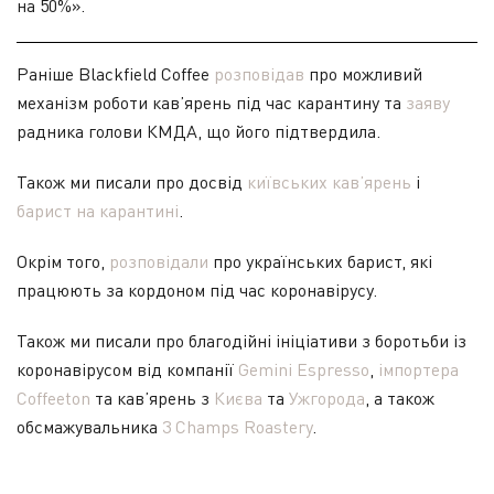
на 50%».
Раніше Blackfield Coffee
розповідав
про можливий
механізм роботи кав’ярень під час карантину та
заяву
радника голови КМДА, що його підтвердила.
Також ми писали про досвід
київських кав’ярень
і
барист на карантині
.
Окрім того,
розповідали
про українських барист, які
працюють за кордоном під час коронавірусу.
Також ми писали про благодійні ініціативи з боротьби із
коронавірусом від компанії
Gemini Espresso
,
імпортера
Coffeeton
та кав’ярень з
Києва
та
Ужгорода
, а також
обсмажувальника
3 Champs Roastery
.