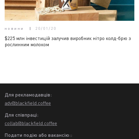
новини
20/01/20
$225 млн інвестицій залучив виробник нітро колд-брю з
рослинним молоком
Для рекламодавців:
adv@blackfield.coffee
Для співпраці:
collab@blackfield.coffee
Подати подію або вакансію::