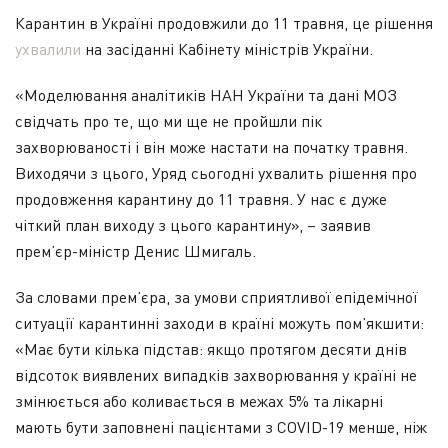
Карантин в Україні продовжили до 11 травня, це рішення
ухвалили
на засіданні Кабінету міністрів України.
«Моделювання аналітиків НАН України та дані МОЗ
свідчать про те, що ми ще не пройшли пік
захворюваності і він може настати на початку травня.
Виходячи з цього, Уряд сьогодні ухвалить рішення про
продовження карантину до 11 травня. У нас є дуже
чіткий план виходу з цього карантину», – заявив
прем’єр-міністр Денис Шмигаль.
За словами прем’єра, за умови сприятливої епідемічної
ситуації карантинні заходи в країні можуть пом’якшити:
«Має бути кілька підстав: якщо протягом десяти днів
відсоток виявлених випадків захворювання у країні не
змінюється або коливається в межах 5% та лікарні
мають бути заповнені пацієнтами з COVID-19 менше, ніж