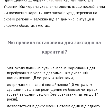
приміщеннях 22 червня
скасував
Кабінет міністрів
України. Від червня ухвалення рішень щодо послаблення
чи посилення карантинних заходів уряд переклав на
окремі регіони – залежно від епідемічної ситуації в
окремих областях і містах.
Які правила встановили для закладів на
карантині?
біля входу повинно бути нанесене маркування для
перебування в черзі з дотриманням дистанції
щонайменше 1,5 метра між клієнтами;
дотримання відстані щонайменше 1,5 метра між
сусідніми столами; розміщення не більше чотирьох
гостей за одним столом (без урахування дітей до 14
років);
дозволяється відокремлення столів один від одного