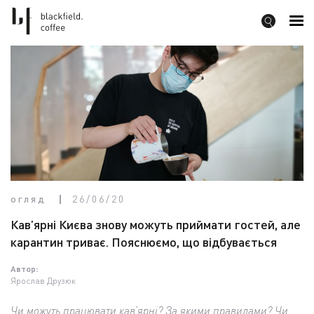
огляд
26/06/20
Кав’ярні Києва знову можуть приймати гостей, але
карантин триває. Пояснюємо, що відбувається
Автор:
Ярослав Друзюк
Чи можуть працювати кав’ярні? За якими правилами? Чи