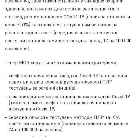
населення), завантаженість ліжок у закладах охорони
здоров’я, визначених для госпіталізації пацієнтів з
підтвердженим випадком COVID-19 (повинна становити
менше 50%) та охоплення тестуванням не нижче за
рівень інцидентності (середня кількість тестувань
протягом останніх семи днів складає понад 12 на 100 000
населення).
Тепер МОЗ керується чотирма іншими критеріями:
коефіцієнт виявлення випадків Covid-19 (відношення
нових випадків коронавірусу до кількості ПЛР-
тестувань за останні сім днів);
показник динаміки зростання нових випадків Covid-19
(тижнева зміна коефіцієнта виявлення випадків
інфікування Covid-19);
середня кількість тестувань методом ПЛР та ІФА
протягом останніх днів (повинна становити не менше
24 на 100 000 населення);