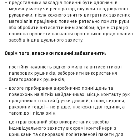
представники закладів повинні бути одягнені в
медичну маску чи респіратор, окуляри та одноразові
рукавички; після кожного зняття витратних захисних
матеріалів працівник повинен ретельно помити руки
або обробити антисептичним засобом; адміністрація
повинна провести навчання працівників щодо правил
засобів індивідуального захисту.
Окрім того, власники повинні забезпечити:
постійну наявність рідкого мила та антисептиків і
паперових рушників; заборонити використання
багаторазових рушників;
вологе прибирання виробничих приміщень та
поверхонь на літніх майданчиках, місць контакту рук
працівників і гостей (ручки дверей, столи, сидіння,
раковини тощо) – не рідше, ніж кожні дві години, а
також до і після змін;
централізований збір використаних засобів
індивідуального захисту в окремі контейнери з
кришками та одноразові поліетиленові пакети для