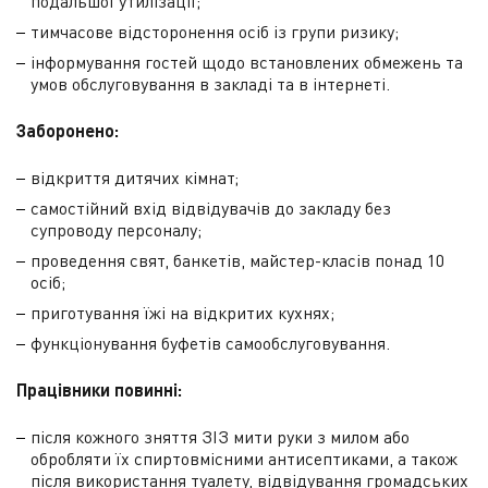
подальшої утилізації;
тимчасове відсторонення осіб із групи ризику;
інформування гостей щодо встановлених обмежень та
умов обслуговування в закладі та в інтернеті.
Заборонено:
відкриття дитячих кімнат;
самостійний вхід відвідувачів до закладу без
супроводу персоналу;
проведення свят, банкетів, майстер-класів понад 10
осіб;
приготування їжі на відкритих кухнях;
функціонування буфетів самообслуговування.
Працівники повинні:
після кожного зняття ЗІЗ мити руки з милом або
обробляти їх спиртовмісними антисептиками, а також
після використання туалету, відвідування громадських