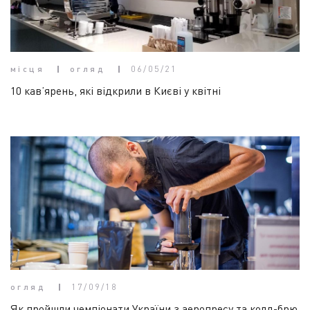
місця
огляд
06/05/21
10 кав’ярень, які відкрили в Києві у квітні
огляд
17/09/18
Як пройшли чемпіонати України з аеропресу та колд-брю