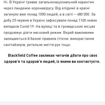
Ні. В Україні триває загальнонаціональний карантин
через пандемію коронавірусу. Від епідемії в країні
загинуло вже понад 1000 людей, а в світі – 480 000. За
добу 25 червня в Україні зафіксували понад 1100 нових
випадків Covid-19. На вулиці та в громадських місцях
продовжує діяти масковий режим. Вкрай важливими
залишаються й базові правила гігієни: використання
санітайзерів, ретельне миття рук тощо.
Blackfield Coffee закликає читачів дбати про своє
здоров’я та здоров’я людей, із якими ви контактуєте.