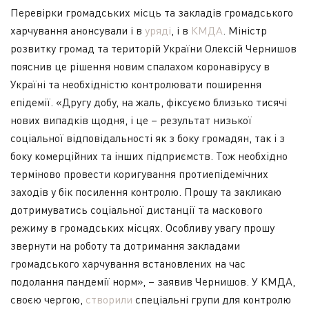
Перевірки громадських місць та закладів громадського
харчування анонсували і в
уряді
, і в
КМДА
. Міністр
розвитку громад та територій України Олексій Чернишов
пояснив це рішення новим спалахом коронавірусу в
Україні та необхідністю контролювати поширення
епідемії. «Другу добу, на жаль, фіксуємо близько тисячі
нових випадків щодня, і це – результат низької
соціальної відповідальності як з боку громадян, так і з
боку комерційних та інших підприємств. Тож необхідно
терміново провести коригування протиепідемічних
заходів у бік посилення контролю. Прошу та закликаю
дотримуватись соціальної дистанції та маскового
режиму в громадських місцях. Особливу увагу прошу
звернути на роботу та дотримання закладами
громадського харчування встановлених на час
подолання пандемії норм», – заявив Чернишов. У КМДА,
своєю чергою,
створили
спеціальні групи для контролю