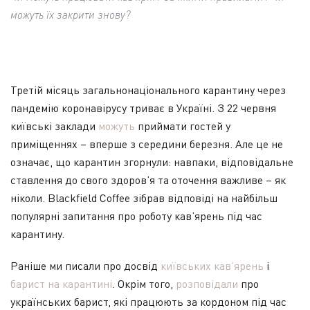
можуть їх закрити знову?
Третій місяць загальнонаціонального карантину через
пандемію коронавірусу триває в Україні. З 22 червня
київські заклади
можуть
приймати гостей у
приміщеннях – вперше з середини березня. Але це не
означає, що карантин згорнули: навпаки, відповідальне
ставлення до свого здоров’я та оточення важливе – як
ніколи. Blackfield Coffee зібрав відповіді на найбільш
популярні запитання про роботу кав’ярень під час
карантину.
Раніше ми писали про досвід
київських кав’ярень
і
барист на карантині
. Окрім того,
розповідали
про
українських барист, які працюють за кордоном під час