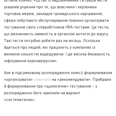
Віталій Кличко: «Штаб із надзвичайних ситуацій міста
ухвалив рішення про те, що власники і керівники
торгових мереж, закладів громадського харчування,
сфери побутового обслуговування повинні організувати
тестування своїх співробітників ІФА-тестами. Це тести,
що визначають наявність в організмі антитіл до вірусу.
Такі тести потрібно робити раз на місяць. Оскільки
йдеться про людей, які працюють у компаніях із
великою кількістю відвідувачів. І де висока ймовірність
інфікування коронавірусом».
Але в підсумковому розпорядженні комісії формулювання
«організувати»
замінили
на «рекомендувати». Прибрали
й формулювання про «щомісячне» тестування – у
розпорядженні його замінили на варіант
«систематично».