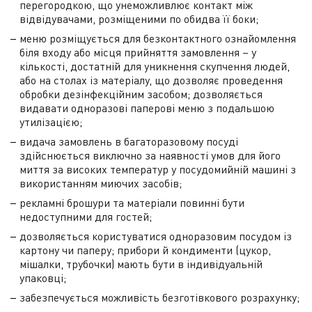
перегородкою, що унеможливлює контакт між
відвідувачами, розміщеними по обидва її боки;
меню розміщується для безконтактного ознайомлення
біля входу або місця прийняття замовлення – у
кількості, достатній для уникнення скупчення людей,
або на столах із матеріалу, що дозволяє проведення
обробки дезінфекційним засобом; дозволяється
видавати одноразові паперові меню з подальшою
утилізацією;
видача замовлень в багаторазовому посуді
здійснюється виключно за наявності умов для його
миття за високих температур у посудомийній машині з
використанням миючих засобів;
рекламні брошури та матеріали повинні бути
недоступними для гостей;
дозволяється користуватися одноразовим посудом із
картону чи паперу; прибори й кондименти (цукор,
мішалки, трубочки) мають бути в індивідуальній
упаковці;
забезпечується можливість безготівкового розрахунку;