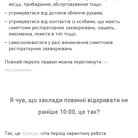
місць, прибирання, обслуговування тощо;
утримуватися від дотиків обличчя руками;
утримуватися від контактів із особами, що мають
симптоми респіраторних захворювань: кашель,
лихоманка, ломота в тілі тощо;
самоізолюватися у разі виникнення симптомів
респіраторних захворювань
Повний перелік правил можна переглянути
за
посиланням
.
Я чув, що заклади повинні відкривати не
раніше 10:00, це так?
Так, це
правда
. «На період карантину робота