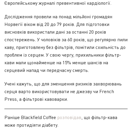
Європейському журналі превентивної кардіології.
Дослідження провели на понад мільйоні громадян
Норвегії віком від 20 до 79 років. Для підготовки
висновків використали дані за останні 20 років
спостережень. У чоловіків за 60 років, що регулярно пили
каву, приготовлену без фільтрів, помітили схильність до
проблем із серцем. У свою чергу, прихильники фільтр-
кави мали щонайменше на 15% менше шансів на
серцевий напад чи передчасну смерть.
Учені кажуть, що для зменшення ризиків захворювань
серця варто використовувати не джезву чи French
Press, а фільтрові кавоварки.
Раніше Blackfield Coffee
розповідав
, що фільтр-кава
може протидіяти діабету.