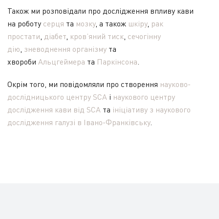
Також ми розповідали про дослідження впливу кави
на роботу
серця
та
мозку
, а також
шкіру
,
рак
простати
,
діабет
,
кров’яний тиск
,
сечогінну
дію
,
зневоднення організму
та
хвороби
Альцгеймера
та
Паркінсона
.
Окрім того, ми повідомляли про створення
науково-
дослідницького центру SCA
і
наукового центру
дослідження кави від SCA
та
ініціативу з наукового
дослідження галузі в Івано-Франківську
.