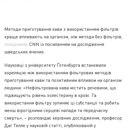
Методи приготування кави з використанням фільтрів
краще впливають на організм, ніж методи без фільтрів,
повідомляє
CNN із посиланням на дослідження
шведських вчених.
Науковці з університету Ґотенбурга встановили
кореляцію між використанням фільтрових методів
приготування кави та позитивним впливом на організм
людини. «Нефільтрована кава містить речовини, що
підвищують рівень холестерину в крові. Та
використання фільтру зупиняє ці субстанції та робить
менш вірогідними серцеві напади та передчасну
смерть», – розповідає керівник дослідження, професор
Даг Телле у науковій статті, опублікованій у