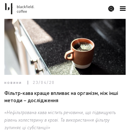
новини
23/04/20
Фільтр-кава краще впливає на організм, ніж інші
методи – дослідження
«Нефільтрована кава містить речовини, що підвищують
рівень холестерину в крові. Та використання фільтру
зупиняє ці субстанції»